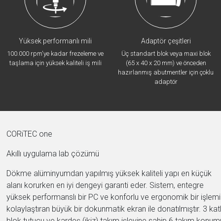
Yüksek performanlı mili
Adaptör çeşitleri
100.000 rpm'ye kadar frezeleme ve
Üç standart blok veya maxi blok
taşlama için yüksek kaliteli iş mili
(65 x 40 x 20 mm) ve önceden
hazırlanmış abutmentler için çoklu
adaptör
CORiTEC one
Akıllı uygulama lab çözümü
Dökme alüminyumdan yapılmış yüksek kaliteli yapı en küçük
alanı korurken en iyi dengeyi garanti eder. Sistem, entegre
yüksek performanslı bir PC ve konforlu ve ergonomik bir işlemi
kolaylaştıran büyük bir dokunmatik ekran ile donatılmıştır. 3 katl
blok tutucu ve kardeş (ikiz) takım işlevine sahip 6 takım konum