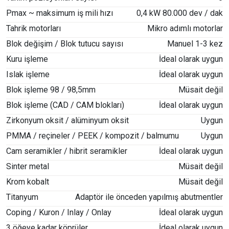
Pmax ~ maksimum iş mili hızı
0,4 kW 80.000 dev / dak
Tahrik motorları
Mikro adımlı motorlar
Blok değişim / Blok tutucu sayısı
Manuel 1-3 kez
Kuru işleme
İdeal olarak uygun
Islak işleme
İdeal olarak uygun
Blok işleme 98 / 98,5mm
Müsait değil
Blok işleme (CAD / CAM blokları)
İdeal olarak uygun
Zirkonyum oksit / alüminyum oksit
Uygun
PMMA / reçineler / PEEK / kompozit / balmumu
Uygun
Cam seramikler / hibrit seramikler
İdeal olarak uygun
Sinter metal
Müsait değil
Krom kobalt
Müsait değil
Titanyum
Adaptör ile önceden yapılmış abutmentler
Coping / Kuron / Inlay / Onlay
İdeal olarak uygun
3 öğeye kadar köprüler
İdeal olarak uygun