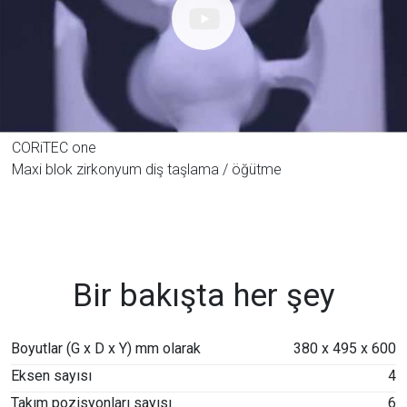
CORiTEC one
Maxi blok zirkonyum diş taşlama / öğütme
Bir bakışta her şey
Boyutlar (G x D x Y) mm olarak
380 x 495 x 600
Eksen sayısı
4
Takım pozisyonları sayısı
6