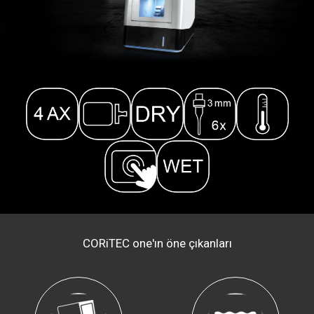
CORiTEC one'ın öne çıkanları